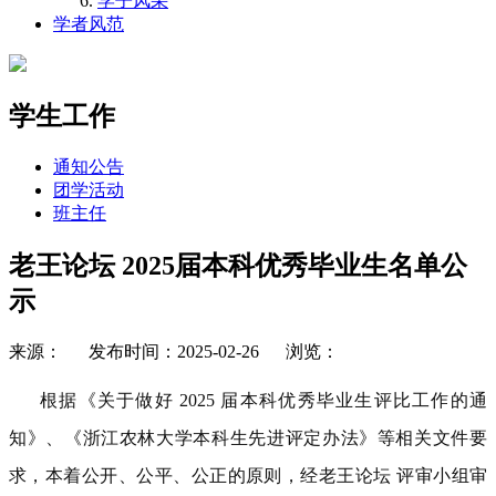
学子风采
学者风范
学生工作
通知公告
团学活动
班主任
老王论坛 2025届本科优秀毕业生名单公
示
来源： 发布时间：2025-02-26 浏览：
根据《
关于做好
2025 届本科优秀毕业生评比工作的通
知》、
《浙江农林大学本科生先进评定办法》
等相关文件要
求，本着公开、公平、公正的原则，经老王论坛 评审小组审