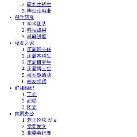
研究生招生
毕业生就业
科学研究
学术团队
科技成果
科研进展
校友之家
历届班主任
历届本科生
历届研究生
历届博士生
校友邀请函
校友捐赠
群团组织
工会
妇联
团委
内网办公
老王论坛 发文
党委发文
党委会纪要