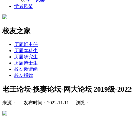
学子风采
学者风范
校友之家
历届班主任
历届本科生
历届研究生
历届博士生
校友邀请函
校友捐赠
老王论坛-换妻论坛-网大论坛 2019级-2
来源： 发布时间：2022-11-11 浏览：