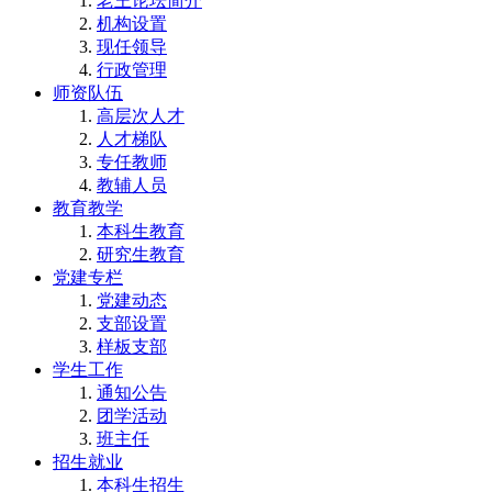
老王论坛简介
机构设置
现任领导
行政管理
师资队伍
高层次人才
人才梯队
专任教师
教辅人员
教育教学
本科生教育
研究生教育
党建专栏
党建动态
支部设置
样板支部
学生工作
通知公告
团学活动
班主任
招生就业
本科生招生