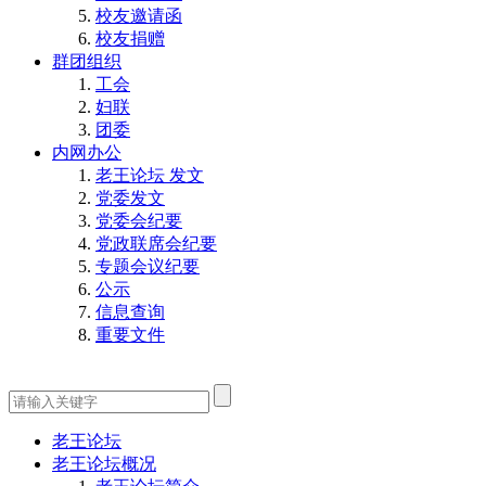
校友邀请函
校友捐赠
群团组织
工会
妇联
团委
内网办公
老王论坛 发文
党委发文
党委会纪要
党政联席会纪要
专题会议纪要
公示
信息查询
重要文件
老王论坛
老王论坛概况