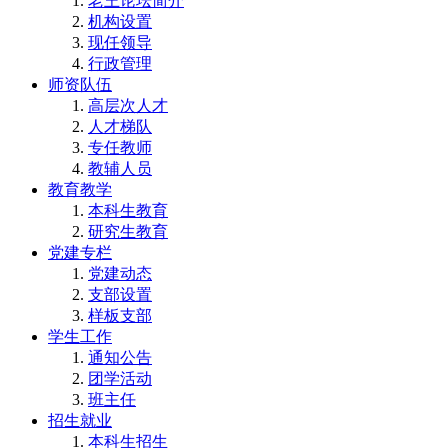
老王论坛简介
机构设置
现任领导
行政管理
师资队伍
高层次人才
人才梯队
专任教师
教辅人员
教育教学
本科生教育
研究生教育
党建专栏
党建动态
支部设置
样板支部
学生工作
通知公告
团学活动
班主任
招生就业
本科生招生