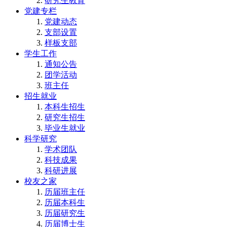
研究生教育
党建专栏
党建动态
支部设置
样板支部
学生工作
通知公告
团学活动
班主任
招生就业
本科生招生
研究生招生
毕业生就业
科学研究
学术团队
科技成果
科研进展
校友之家
历届班主任
历届本科生
历届研究生
历届博士生