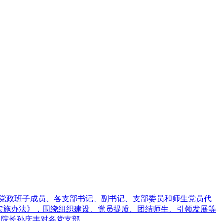
王论坛 党政班子成员、各支部书记、副书记、支部委员和师生党员代
理实施办法》，围绕组织建设、党员提质、团结师生、引领发展等
长孙庆丰对各党支部...