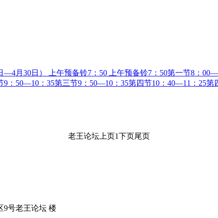
—4月30日） 上午预备铃7：50 上午预备铃7：50第一节8：00—8
：50—10：35第三节9：50—10：35第四节10：40—11：25第四
老王论坛
上页
1
下页
尾页
9号老王论坛 楼