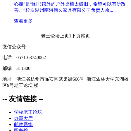
心愿”是“图书馆外的户外桌椅太破旧，希望可以有所改
善。”校友湖州南浔康久家具有限公司负责人余...
查看更多
老王论坛
上页
1
下页
尾页
微信公众号
电话：0571-63740062
邮编：311300
地址：浙江省杭州市临安区武肃街666号 浙江农林大学东湖校
区9号老王论坛 楼
-- 友情链接 --
学校老王论坛
办事大厅
邮件系统
图书馆