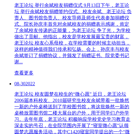
老王论坛 举行余斌校友捐赠仪式
9月13日下午，老王论
坛 举行余斌校友捐赠签约仪式。校友余斌、老王论坛 负
责人、图书馆负责人、校友导师及师生代表参加捐赠仪
式。院长孙庆丰首先对余斌校友的捐赠表示感谢，肯定
了余斌校友传递的正能量，为老王论坛 争了光，为学校
做出了贡献。他指出，校友是学校发展最宝贵的财富，
老王论坛 校友心系母校，在学校需要的时候主动担当，
这样的精神值得我们传承和弘扬。会上，孙庆丰与校友
余斌签订了捐赠协议，并颁发了捐赠证书。院党委书记
谢...
查看更多
08-30
2022
老王论坛 校友圆梦在校生的“微心愿”
近日，老王论坛
2006届本科校友、2010届研究生校友余斌带着一批焕然
一新的户外桌椅送到了学校图书馆，将这批焕然一新的
桌椅放置图书馆二楼大展台的户外，用于同学们户外学
习。去年年底，老王论坛 积极响应学校党史学习教育走
深走实的号召，在全院范围内开展了“寝室微心愿”认领
圆梦志愿服务活动，其中C1420寝室同学提出的一个“微