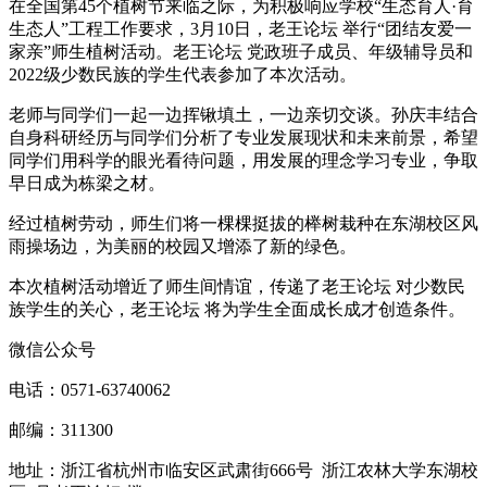
在全国第45个植树节来临之际，为积极响应学校“生态育人·育
生态人”工程工作要求，3月10日，老王论坛 举行“团结友爱一
家亲”师生植树活动。老王论坛 党政班子成员、年级辅导员和
2022级少数民族的学生代表参加了本次活动。
老师与同学们一起一边挥锹填土，一边亲切交谈。孙庆丰结合
自身科研经历与同学们分析了专业发展现状和未来前景，希望
同学们用科学的眼光看待问题，用发展的理念学习专业，争取
早日成为栋梁之材。
经过植树劳动，师生们将一棵棵挺拔的榉树栽种在东湖校区风
雨操场边，为美丽的校园又增添了新的绿色。
本次植树活动增近了师生间情谊，传递了老王论坛 对少数民
族学生的关心，老王论坛 将为学生全面成长成才创造条件。
微信公众号
电话：0571-63740062
邮编：311300
地址：浙江省杭州市临安区武肃街666号 浙江农林大学东湖校